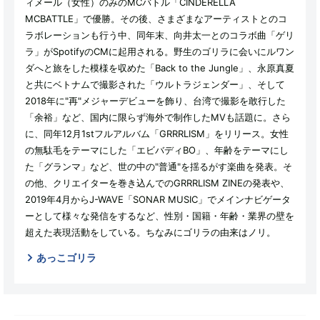
ィメール（女性）のみのMCバトル「CINDERELLA
MCBATTLE」で優勝。その後、さまざまなアーティストとのコ
ラボレーションも行う中、同年末、向井太一とのコラボ曲「ゲリ
ラ」がSpotifyのCMに起用される。野生のゴリラに会いにルワン
ダへと旅をした模様を収めた「Back to the Jungle」、永原真夏
と共にベトナムで撮影された「ウルトラジェンダー」、そして
2018年に"再"メジャーデビューを飾り、台湾で撮影を敢行した
「余裕」など、国内に限らず海外で制作したMVも話題に。さら
に、同年12月1stフルアルバム「GRRRLISM」をリリース。女性
の無駄毛をテーマにした「エビバディBO」、年齢をテーマにし
た「グランマ」など、世の中の"普通"を揺るがす楽曲を発表。そ
の他、クリエイターを巻き込んでのGRRRLISM ZINEの発表や、
2019年4月からJ-WAVE「SONAR MUSIC」でメインナビゲータ
ーとして様々な発信をするなど、性別・国籍・年齢・業界の壁を
超えた表現活動をしている。ちなみにゴリラの由来はノリ。
あっこゴリラ