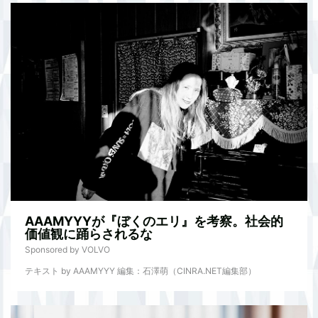
AAAMYYYが『ぼくのエリ』を考察。社会的
価値観に踊らされるな
Sponsored by VOLVO
テキスト by AAAMYYY 編集：石澤萌（CINRA.NET編集部）