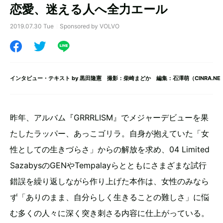
恋愛、迷える人へ全力エール
2019.07.30 Tue
Sponsored by VOLVO
インタビュー・テキスト by
黒田隆憲
撮影：柴崎まどか 編集：石澤萌（CINRA.NE
昨年、アルバム『GRRRLISM』でメジャーデビューを果
たしたラッパー、あっこゴリラ。自身が抱えていた「女
性としての生きづらさ」からの解放を求め、04 Limited
SazabysのGENやTempalayらとともにさまざまな試行
錯誤を繰り返しながら作り上げた本作は、女性のみなら
ず「ありのまま、自分らしく生きることの難しさ」に悩
む多くの人々に深く突き刺さる内容に仕上がっている。