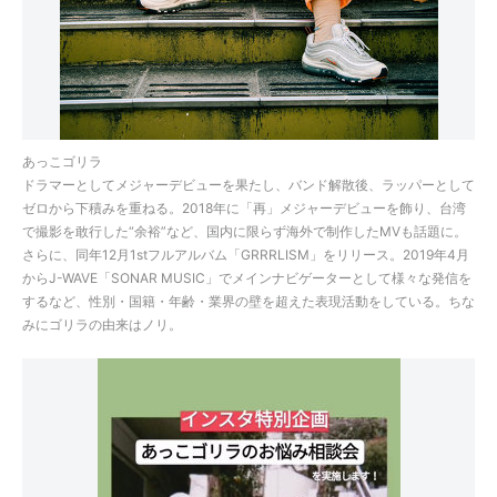
あっこゴリラ
ドラマーとしてメジャーデビューを果たし、バンド解散後、ラッパーとして
ゼロから下積みを重ねる。2018年に「再」メジャーデビューを飾り、台湾
で撮影を敢行した“余裕”など、国内に限らず海外で制作したMVも話題に。
さらに、同年12月1stフルアルバム「GRRRLISM」をリリース。2019年4月
からJ-WAVE「SONAR MUSIC」でメインナビゲーターとして様々な発信を
するなど、性別・国籍・年齢・業界の壁を超えた表現活動をしている。ちな
みにゴリラの由来はノリ。