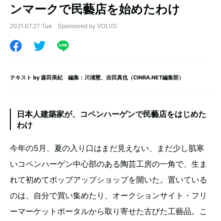
ンマークで民藝店を始めたわけ
2021.07.27 Tue
Sponsored by VOLVO
テキスト by
森田美紀
編集：川浦慧、吉田真也（CINRA.NET編集部）
日本人建築家が、コペンハーゲンで民藝店をはじめた
わけ
今年の5月、夏の入り口はまだ見えない、まだ少し肌寒
いコペンハーゲン中心部のある陶芸工房の一角で、生ま
れて初めてポップアップショップを開いた。置いている
のは、自分で買い集めたり、オークションサイト・フリ
ーマーケットポータルから取り寄せた古びた工藝品。こ