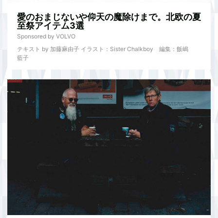
愛のおまじないや仰天の魔除けまで。北欧の夏
至祭アイテム3選
Sponsored by VOLVO
テキスト by 加藤麻由子 イラスト：Sister Chalkboy 編集：飯嶋
藍子