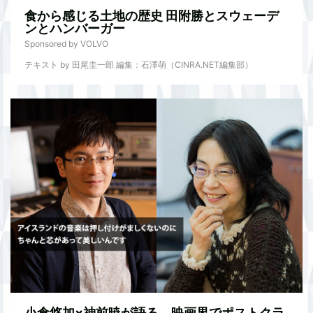
食から感じる土地の歴史 田附勝とスウェーデ
ンとハンバーガー
Sponsored by VOLVO
テキスト by 田尾圭一郎 編集：石澤萌（CINRA.NET編集部）
小倉悠加×神前暁が語る、映画界でポストクラ