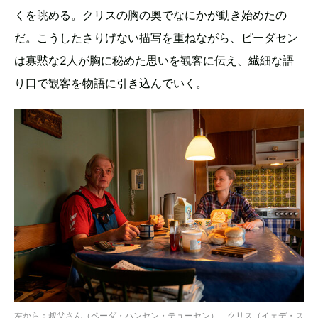
くを眺める。クリスの胸の奥でなにかが動き始めたの
だ。こうしたさりげない描写を重ねながら、ピーダセン
は寡黙な2人が胸に秘めた思いを観客に伝え、繊細な語
り口で観客を物語に引き込んでいく。
左から：叔父さん（ペーダ・ハンセン・テューセン）、クリス（イェデ・ス