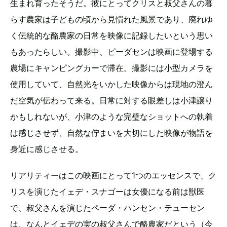
生まれ育ったそうだ。彼にとってクリスと叔父さんの暮
らす農家は子どもの頃から見慣れた風景であり、廃れゆ
く伝統的な酪農家の日常を映像に記録したいという思い
もあったらしい。撮影中、ピーダセンは映画に登場する
農場にキャンピングカーで滞在。撮影には小型カメラを
使用していて、自然光をいかした映像からは現地の澄ん
だ空気が伝わって来る。日常に対する眼差しは小津譲り
かもしれないが、小津のような完璧なショットへの執着
は感じさせず、自然な佇まいを大切にした映像が物語を
身近に感じさせる。
リアリティーはこの映画にとって1つのエッセンスで、ク
リスを演じたイェデ・スナゴーは女優になる前は獣医
で、叔父さんを演じたペーダ・ハンセン・テューセン
は、なんとイェデの実の叔父さんで酪農家だという（今