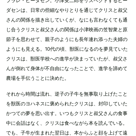
フラレ・ピーダセン。小津安二郎をリスペクトするピー
ダセンは、日常の些細なやりとりを通じてクリスと叔父
さんの関係を描き出していくが、なにも言わなくても通
じ合うクリスと叔父さんの関係は小津映画の笠智衆と原
節子を思わせて、親子のようにも長年連れ添った夫婦の
ようにも見える。10代の頃、獣医になるのを夢見ていた
クリスは、獣医学校への進学が決まっていたが、叔父さ
んが倒れて身体が不自由になったことで、進学を諦めて
農場を手伝うことに決めた。
それから時間は流れ、逆子の子牛を無事取り上げたこと
を獣医のヨハネスに褒められたクリスは、封印していた
かつての夢を思い出す。いつもクリスと叔父さんの食事
中に会話はなく、クリスは食べながら本を読んでいる。
でも、子牛が生まれた翌日は、本からふと顔を上げて遠