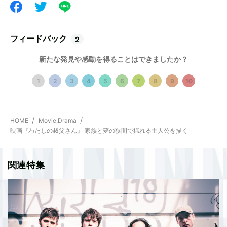
フィードバック
2
新たな発見や感動を得ることはできましたか？
1
2
3
4
5
6
7
8
9
10
HOME
Movie,Drama
映画『わたしの叔父さん』 家族と夢の狭間で揺れる主人公を描く
関連特集