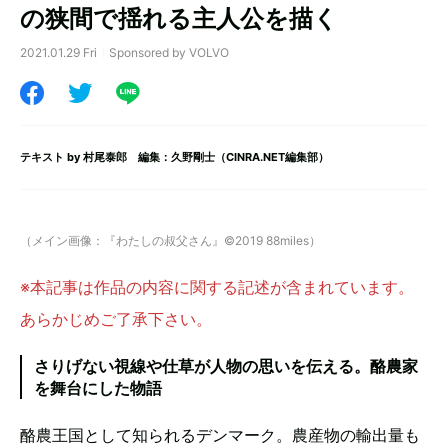
の狭間で揺れる主人公を描く
2021.01.29 Fri
Sponsored by VOLVO
テキスト by
村尾泰郎
編集：久野剛士（CINRA.NET編集部）
（メイン画像：『わたしの叔父さん』©2019 88miles）
※本記事は作品の内容に関する記述が含まれています。
あらかじめご了承下さい。
さりげない視線や仕草が人物の思いを伝える。酪農家
を舞台にした物語
酪農王国として知られるデンマーク。農産物の輸出量も