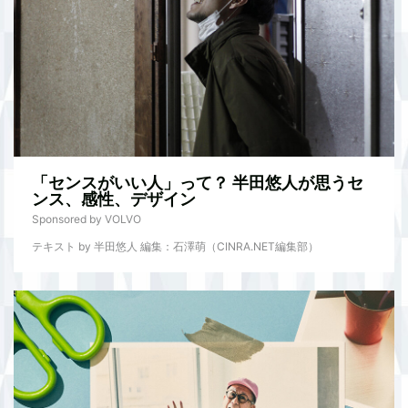
「センスがいい人」って？ 半田悠人が思うセ
ンス、感性、デザイン
Sponsored by VOLVO
テキスト by 半田悠人 編集：石澤萌（CINRA.NET編集部）