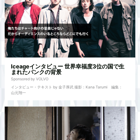
Iceageインタビュー 世界幸福度3位の国で生
まれたパンクの背景
Sponsored by VOLVO
インタビュー・テキスト by 金子厚武 撮影：Kana Tarumi 編集：
山元翔一