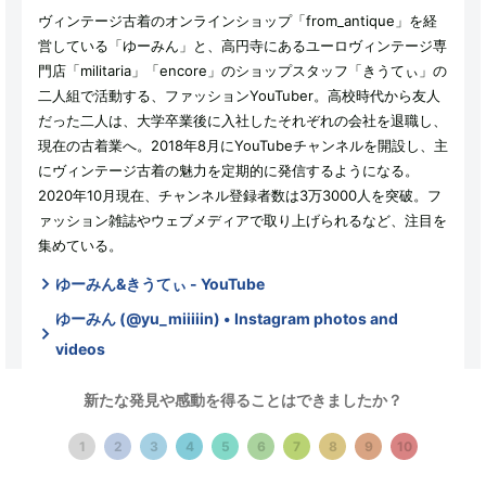
ヴィンテージ古着のオンラインショップ「from_antique」を経
営している「ゆーみん」と、高円寺にあるユーロヴィンテージ専
門店「militaria」「encore」のショップスタッフ「きうてぃ」の
二人組で活動する、ファッションYouTuber。高校時代から友人
だった二人は、大学卒業後に入社したそれぞれの会社を退職し、
現在の古着業へ。2018年8月にYouTubeチャンネルを開設し、主
にヴィンテージ古着の魅力を定期的に発信するようになる。
2020年10月現在、チャンネル登録者数は3万3000人を突破。フ
ァッション雑誌やウェブメディアで取り上げられるなど、注目を
集めている。
ゆーみん&きうてぃ - YouTube
ゆーみん (@yu_miiiiin) • Instagram photos and
videos
takuma kiuchi(@kiuty_takupy) • Instagram photos
新たな発見や感動を得ることはできましたか？
and videos
1
2
3
4
5
6
7
8
9
10