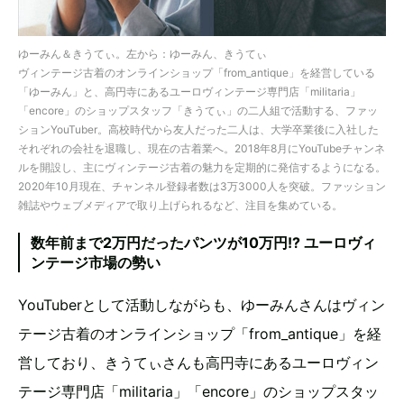
ゆーみん＆きうてぃ。左から：ゆーみん、きうてぃ
ヴィンテージ古着のオンラインショップ「from_antique」を経営している
「ゆーみん」と、高円寺にあるユーロヴィンテージ専門店「militaria」
「encore」のショップスタッフ「きうてぃ」の二人組で活動する、ファッ
ションYouTuber。高校時代から友人だった二人は、大学卒業後に入社した
それぞれの会社を退職し、現在の古着業へ。2018年8月にYouTubeチャンネ
ルを開設し、主にヴィンテージ古着の魅力を定期的に発信するようになる。
2020年10月現在、チャンネル登録者数は3万3000人を突破。ファッション
雑誌やウェブメディアで取り上げられるなど、注目を集めている。
数年前まで2万円だったパンツが10万円!? ユーロヴィ
ンテージ市場の勢い
YouTuberとして活動しながらも、ゆーみんさんはヴィン
テージ古着のオンラインショップ「from_antique」を経
営しており、きうてぃさんも高円寺にあるユーロヴィン
テージ専門店「militaria」「encore」のショップスタッ