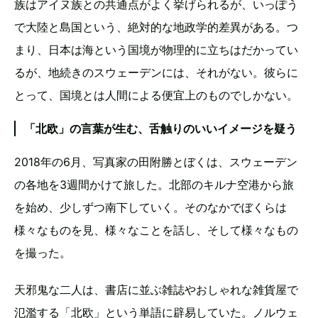
族はアイヌ族との共通点がよく挙げられるが、いっぽう
で大陸と島国という、絶対的な地政学的差異がある。つ
まり、日本は海という国境が物理的に立ちはだかってい
るが、地続きのスウェーデンには、それがない。彼らに
とって、国境とは人間による便宜上のものでしかない。
「北欧」の言葉が生む、舌触りのいいイメージを疑う
2018年の6月、写真家の田附勝とぼくは、スウェーデン
の各地を3週間かけて旅した。北部のキルナ空港から旅
を始め、少しずつ南下していく。そのなかでぼくらは
様々なものを見、様々なことを話し、そして様々なもの
を撮った。
天邪鬼な二人は、書店に並ぶ雑誌やおしゃれな雑貨屋で
氾濫する「北欧」という単語に辟易していた。ノルウェ