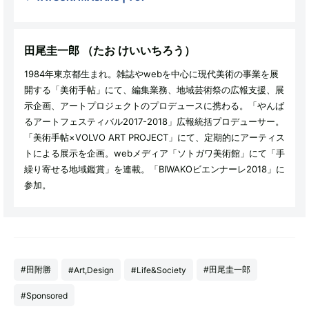
田尾圭一郎
（たお けいいちろう）
1984年東京都生まれ。雑誌やwebを中心に現代美術の事業を展
開する「美術手帖」にて、編集業務、地域芸術祭の広報支援、展
示企画、アートプロジェクトのプロデュースに携わる。「やんば
るアートフェスティバル2017-2018」広報統括プロデューサー。
「美術手帖×VOLVO ART PROJECT」にて、定期的にアーティス
トによる展示を企画。webメディア「ソトガワ美術館」にて「手
繰り寄せる地域鑑賞」を連載。「BIWAKOビエンナーレ2018」に
参加。
#田附勝
#田尾圭一郎
#Art,Design
#Life&Society
#Sponsored