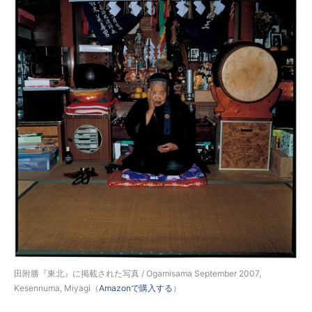
田附勝『東北』に掲載された写真 / Ogamisama September 2007,
Kesennuma, Miyagi（
Amazonで購入する
）