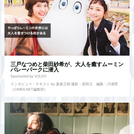
三戸なつめと柴田紗希が、大人を癒すムーミン
バレーパークに潜入
Sponsored by VOLVO
インタビュー・テキスト by 麦倉正樹 撮影：前田立 編集：川浦慧
（CINRA.NET編集部）