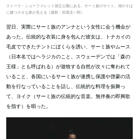
ストーラ・ショーファレット国立公園にある、サーミ族のサイト。湖のそば
に建つ小さな家が見える（撮影：田尾圭一郎）
翌日、実際にサーミ族のアンナという女性に会う機会が
あった。伝統的な衣装に身を包んだ彼女は、トナカイの
毛皮でできたテントにぼくらを誘い、サーミ族やムース
（日本名ではヘラジカのこと。スウェーデンでは「森の
王様」とも呼ばれる）が遊牧する自然が次々に奪われて
いること、各国にいるサーミ族が連携し保護や啓蒙の活
動を行なっていることを話し、伝統的な料理を振舞っ
て、ヨイク（サーミ族の伝統的な音楽。無伴奏の即興歌
を指す）を唄った。