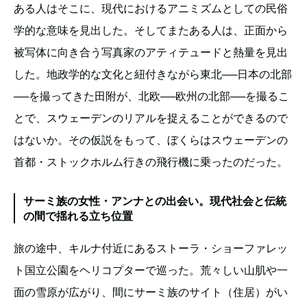
ある人はそこに、現代におけるアニミズムとしての民俗
学的な意味を見出した。そしてまたある人は、正面から
被写体に向き合う写真家のアティテュードと熱量を見出
した。地政学的な文化と紐付きながら東北──日本の北部
──を撮ってきた田附が、北欧──欧州の北部──を撮るこ
とで、スウェーデンのリアルを捉えることができるので
はないか。その仮説をもって、ぼくらはスウェーデンの
首都・ストックホルム行きの飛行機に乗ったのだった。
サーミ族の女性・アンナとの出会い。現代社会と伝統
の間で揺れる立ち位置
旅の途中、キルナ付近にあるストーラ・ショーファレッ
ト国立公園をヘリコプターで巡った。荒々しい山肌や一
面の雪原が広がり、間にサーミ族のサイト（住居）がい