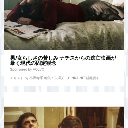
男/女らしさの苦しみ ナチスからの逃亡映画が
暴く現代の固定観念
Sponsored by VOLVO
テキスト by 小野寺系 編集：矢澤拓（CINRA.NET編集部）