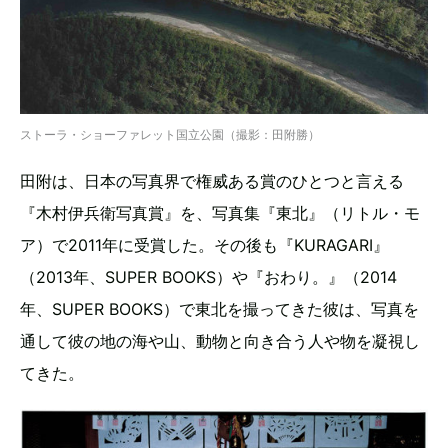
ストーラ・ショーファレット国立公園（撮影：田附勝）
田附は、日本の写真界で権威ある賞のひとつと言える
『木村伊兵衛写真賞』を、写真集『東北』（リトル・モ
ア）で2011年に受賞した。その後も『KURAGARI』
（2013年、SUPER BOOKS）や『おわり。』（2014
年、SUPER BOOKS）で東北を撮ってきた彼は、写真を
通して彼の地の海や山、動物と向き合う人や物を凝視し
てきた。