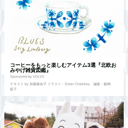
コーヒーをもっと楽しむアイテム3選『北欧お
みやげ雑貨図鑑』
Sponsored by VOLVO
テキスト by 加藤麻由子 イラスト：Sister Chalkboy 編集：飯嶋
藍子