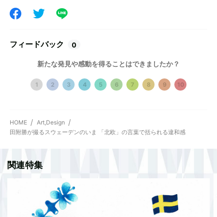
フィードバック
0
新たな発見や感動を得ることはできましたか？
1
2
3
4
5
6
7
8
9
10
HOME
Art,Design
田附勝が撮るスウェーデンのいま 「北欧」の言葉で括られる違和感
関連特集