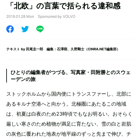
「北欧」の言葉で括られる違和感
2019.01.28 Mon
Sponsored by VOLVO
テキスト by
田尾圭一郎
編集：石澤萌、久野剛士（CINRA.NET編集部）
ひとりの編集者がつづる、写真家・田附勝とのスウェ
ーデンの旅
ストックホルムから国内便にトランスファーし、北部に
あるキルナ空港へと向かう。北極圏にあたるこの地域
は、初夏は白夜のため23時頃でもなお明るい。おそらく
厳しい寒さのため植物が満足に育たない、雪の白と岩肌
の灰色に覆われた地表が地平線のずっと先まで伸び、チ