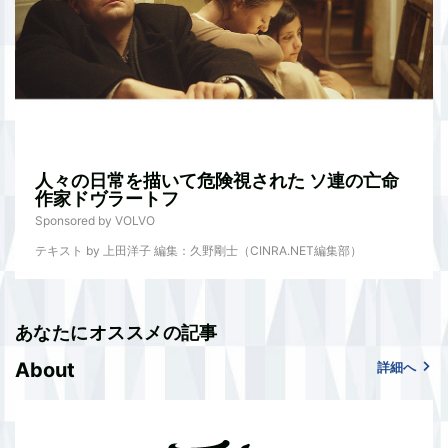
人々の日常を描いて危険視された ソ連の亡命
作家ドヴラートフ
Sponsored by VOLVO
テキスト by 上田洋子 編集：久野剛士（CINRA.NET編集部）
あなたにオススメの記事
About
詳細へ