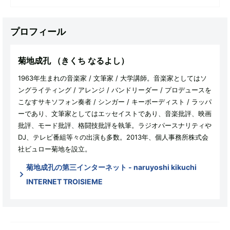
プロフィール
菊地成孔
（きくち なるよし）
1963年生まれの音楽家 / 文筆家 / 大学講師。音楽家としてはソ
ングライティング / アレンジ / バンドリーダー / プロデュースを
こなすサキソフォン奏者 / シンガー / キーボーディスト / ラッパ
ーであり、文筆家としてはエッセイストであり、音楽批評、映画
批評、モード批評、格闘技批評を執筆。ラジオパースナリティや
DJ、テレビ番組等々の出演も多数。2013年、個人事務所株式会
社ビュロー菊地を設立。
菊地成孔の第三インターネット - naruyoshi kikuchi
INTERNET TROISIEME