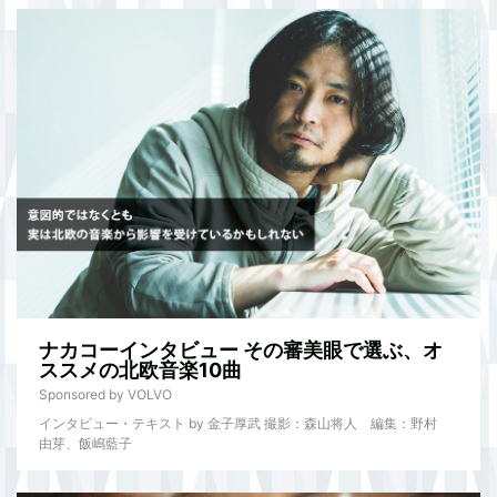
ナカコーインタビュー その審美眼で選ぶ、オ
ススメの北欧音楽10曲
Sponsored by VOLVO
インタビュー・テキスト by 金子厚武 撮影：森山将人 編集：野村
由芽、飯嶋藍子