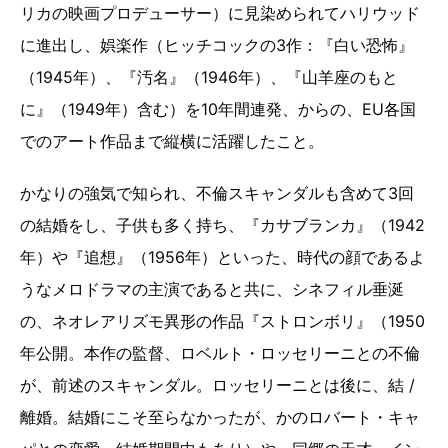
リカの映画プロデューサー）に見染められてハリウッド
に進出し、娯楽作（ヒッチコックの3作：『白い恐怖』
（1945年）、『汚名』（1946年）、『山羊座のもと
に』（1949年）含む）を10年間連発、からの、EU各国
でのアート作品まで縦横に活躍したこと。
かなりの強気で知られ、不倫スキャンダルも含めて3回
の結婚をし、子供も多く持ち、『カサブランカ』（1942
年）や『追想』（1956年）といった、時代の顔であるよ
うなメロドラマの主演であると共に、シネフィル垂涎
の、ネオレアリズモ異形の作品『ストロンボリ』（1950
年公開。本作の監督、ロベルト・ロッセリーニとの不倫
が、前述のスキャンダル。ロッセリーニとは後に、結 /
離婚。結婚にこそ至らなかったが、かのロバート・キャ