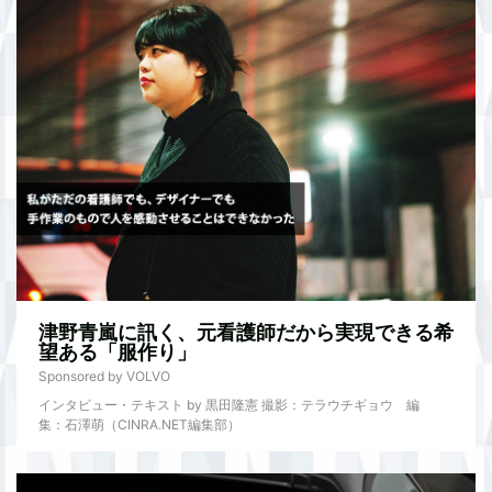
津野青嵐に訊く、元看護師だから実現できる希
望ある「服作り」
Sponsored by VOLVO
インタビュー・テキスト by 黒田隆憲 撮影：テラウチギョウ 編
集：石澤萌（CINRA.NET編集部）