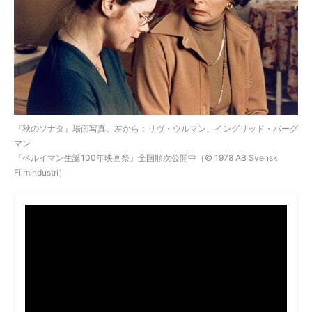
『秋のソナタ』場面写真。左から：リヴ・ウルマン、イングリッド・バーグ
マン
『ベルイマン生誕100年映画祭』全国順次公開中（© 1978 AB Svensk
Filmindustri）