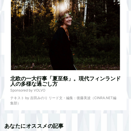
北欧の一大行事「夏至祭」。現代フィンランド
人の多様な過ごし方
Sponsored by VOLVO
テキスト by 吉田みのり リード文・編集：後藤美波（CINRA.NET編
集部）
あなたにオススメの記事