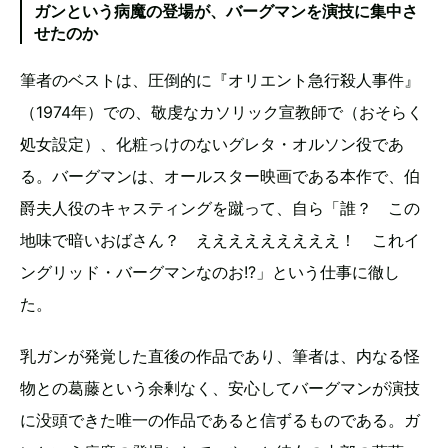
ガンという病魔の登場が、バーグマンを演技に集中さ
せたのか
筆者のベストは、圧倒的に『オリエント急行殺人事件』
（1974年）での、敬虔なカソリック宣教師で（おそらく
処女設定）、化粧っけのないグレタ・オルソン役であ
る。バーグマンは、オールスター映画である本作で、伯
爵夫人役のキャスティングを蹴って、自ら「誰？ この
地味で暗いおばさん？ えええええええええ！ これイ
ングリッド・バーグマンなのお!?」という仕事に徹し
た。
乳ガンが発覚した直後の作品であり、筆者は、内なる怪
物との葛藤という余剰なく、安心してバーグマンが演技
に没頭できた唯一の作品であると信ずるものである。ガ