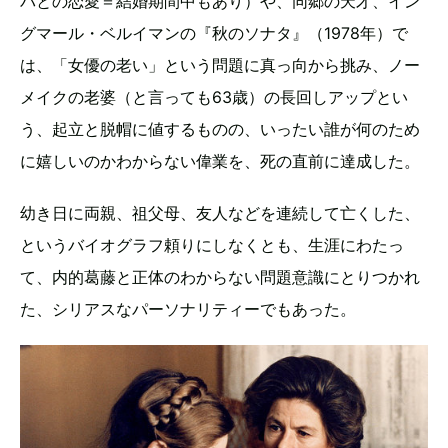
パとの恋愛＝結婚期間中もあり）や、同郷の天才、イン
グマール・ベルイマンの『秋のソナタ』（1978年）で
は、「女優の老い」という問題に真っ向から挑み、ノー
メイクの老婆（と言っても63歳）の長回しアップとい
う、起立と脱帽に値するものの、いったい誰が何のため
に嬉しいのかわからない偉業を、死の直前に達成した。
幼き日に両親、祖父母、友人などを連続して亡くした、
というバイオグラフ頼りにしなくとも、生涯にわたっ
て、内的葛藤と正体のわからない問題意識にとりつかれ
た、シリアスなパーソナリティーでもあった。