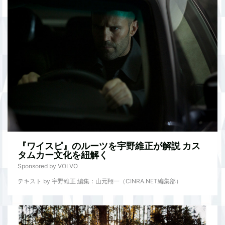
『ワイスピ』のルーツを宇野維正が解説 カス
タムカー文化を紐解く
Sponsored by VOLVO
テキスト by 宇野維正 編集：山元翔一（CINRA.NET編集部）