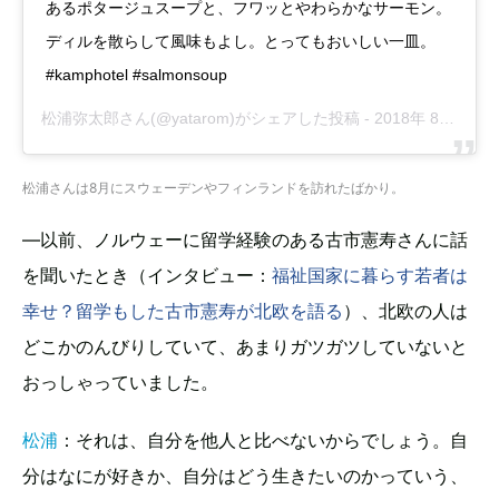
あるポタージュスープと、フワッとやわらかなサーモン。
ディルを散らして風味もよし。とってもおいしい一皿。
#kamphotel #salmonsoup
松浦弥太郎
さん(@yatarom)がシェアした投稿 -
2018年 8月月1日午前7時10分PDT
松浦さんは8月にスウェーデンやフィンランドを訪れたばかり。
—以前、ノルウェーに留学経験のある古市憲寿さんに話
を聞いたとき（インタビュー：
福祉国家に暮らす若者は
幸せ？留学もした古市憲寿が北欧を語る
）、北欧の人は
どこかのんびりしていて、あまりガツガツしていないと
おっしゃっていました。
松浦
：それは、自分を他人と比べないからでしょう。自
分はなにが好きか、自分はどう生きたいのかっていう、