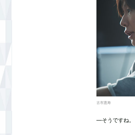
古市憲寿
—そうですね。