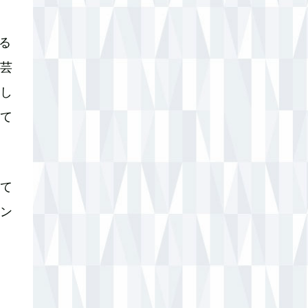
る
芸
し
て
て
ン