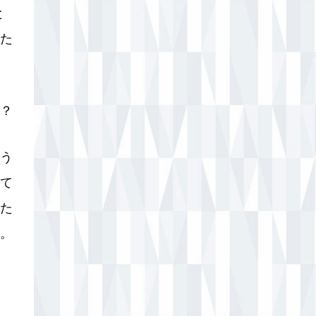
と
た
？
う
て
た
。