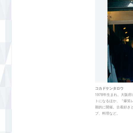
コカドケンタロウ
1978年生まれ、大阪
トになるほか、『爆笑
期的に開催。古着好き
ブ、料理など。