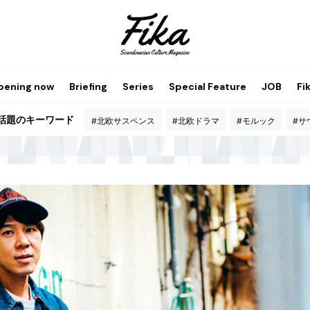
pening now
Briefing
Series
Special Feature
JOB
Fi
ka話題のキーワード
#北欧サスペンス
#北欧ドラマ
#モルック
#サ