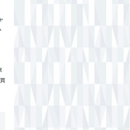
ャ
い
知
東
買