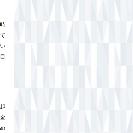
時
で
い
目
起
金
め