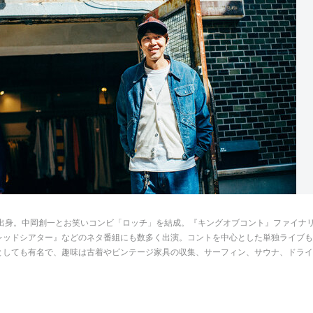
府出身。中岡創一とお笑いコンビ「ロッチ」を結成。『キングオブコント』ファイナ
レッドシアター』などのネタ番組にも数多く出演。コントを中心とした単独ライブも
としても有名で、趣味は古着やビンテージ家具の収集、サーフィン、サウナ、ドライ