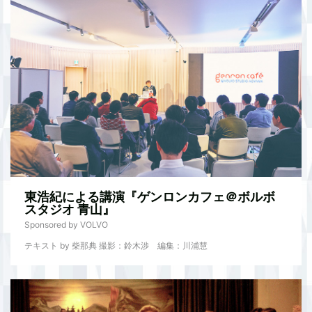
東浩紀による講演『ゲンロンカフェ＠ボルボ
スタジオ 青山』
Sponsored by VOLVO
テキスト by 柴那典 撮影：鈴木渉 編集：川浦慧