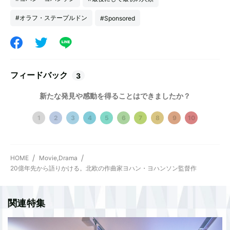
#オラフ・ステープルドン
#Sponsored
フィードバック
3
新たな発見や感動を得ることはできましたか？
1
2
3
4
5
6
7
8
9
10
HOME
Movie,Drama
20億年先から語りかける。北欧の作曲家ヨハン・ヨハンソン監督作
関連特集