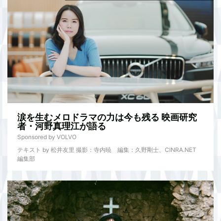
涙を生むメロドラマの力は今も残る 映画研究
者・河野真理江が語る
Sponsored by VOLVO
テキスト by 松井友里 撮影：寺内暁 編集：久野剛士、CINRA.NET
編集部