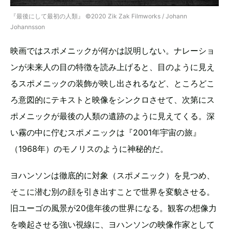
『最後にして最初の人類』 ©️2020 Zik Zak Filmworks / Johann
Johannsson
映画ではスポメニックが何かは説明しない。ナレーショ
ンが未来人の目の特徴を読み上げると、目のように見え
るスポメニックの装飾が映し出されるなど、ところどこ
ろ意図的にテキストと映像をシンクロさせて、次第にス
ポメニックが最後の人類の遺跡のように見えてくる。深
い霧の中に佇むスポメニックは『2001年宇宙の旅』
（1968年）のモノリスのように神秘的だ。
ヨハンソンは徹底的に対象（スポメニック）を見つめ、
そこに潜む別の顔を引き出すことで世界を変貌させる。
旧ユーゴの風景が20億年後の世界になる。観客の想像力
を喚起させる強い視線に、ヨハンソンの映像作家として