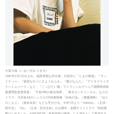
今泉力哉（いまいずみ りきや）
1981年2月1日生まれ、福島県郡山市出身。代表作に『たまの映画』『サッ
ドティー』『退屈な日々にさようならを』『愛がなんだ』『アイネクライネ
ナハトムジーク』など。『こっぴどい猫』でトランシルヴァニア国際映画祭
最優秀監督賞受賞。「午前3時の無法地帯」「東京センチメンタル」などの
ドラマ、乃木坂46のシングルCD特典映像『水色の花』（齋藤飛鳥）『ほり
のこもり』（堀未央奈）なども手がける。今年1月より『mellow』（主演：
田中圭）『his』（主演：宮沢氷魚）が公開中。金曜ナイトドラマ「時効警
察はじめました」やWOWOW「有村架純の撮休」にも演出として参加する