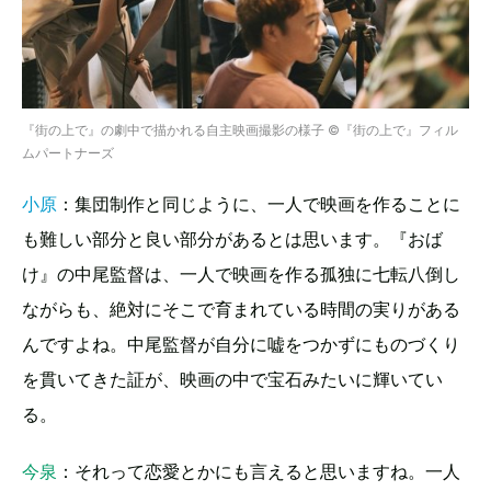
『街の上で』の劇中で描かれる自主映画撮影の様子 ©『街の上で』フィル
ムパートナーズ
小原
：集団制作と同じように、一人で映画を作ることに
も難しい部分と良い部分があるとは思います。『おば
け』の中尾監督は、一人で映画を作る孤独に七転八倒し
ながらも、絶対にそこで育まれている時間の実りがある
んですよね。中尾監督が自分に嘘をつかずにものづくり
を貫いてきた証が、映画の中で宝石みたいに輝いてい
る。
今泉
：それって恋愛とかにも言えると思いますね。一人