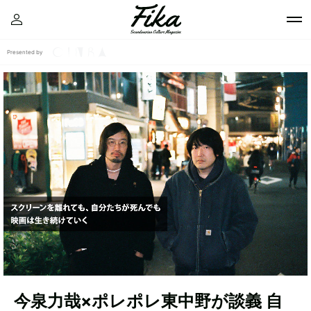
Presented by
今泉力哉×ポレポレ東中野が談義 自