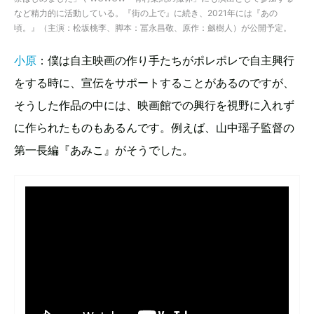
など精力的に活動している。『街の上で』に続き、2021年には『あの
頃。』（主演：松坂桃李、脚本：冨永昌敬、原作：劔樹人）が公開予定。
小原
：僕は自主映画の作り手たちがポレポレで自主興行
をする時に、宣伝をサポートすることがあるのですが、
そうした作品の中には、映画館での興行を視野に入れず
に作られたものもあるんです。例えば、山中瑶子監督の
第一長編『あみこ』がそうでした。