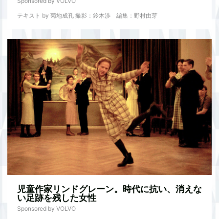
Sponsored by VOLVO
テキスト by 菊地成孔 撮影：鈴木渉 編集：野村由芽
児童作家リンドグレーン。時代に抗い、消えな
い足跡を残した女性
Sponsored by VOLVO