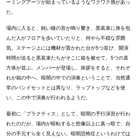
ーミングアーツが始まっているようなワクワク感があっ
た。
場内に入ると、鈍い鐘の音が鳴り響き、黒装束に身を包
んだ人がフロアを歩いていたりと、何やら不穏な雰囲
気。ステージ上には機材が置かれた台が5つ並び、開演
時間が迫ると黒装束たちがそこに箱を被せて、5つの直
方体が並ぶ。メンバーが登場し、挨拶をすると、それぞ
れが箱の中へ。暗闇の中での演奏ということで、当然通
常のバンドセットとは異なり、ラップトップなどを使
い、この中で演奏が行われるようだ。
最初に「プラクティス」として、暗闇の予行演習が行わ
れたのだが、場内が暗転すると想像以上に真っ暗で、自
分の手元すら全く見えない。暗闇恐怖症というわけでは