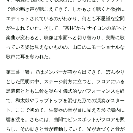
で蝉の鳴き声が聴こえてきて、しかもよく聴くと微妙に
エディットされているのがわかり、何とも不思議な空間
が生まれていた。そして、“茶柱”から“ナイロンの糸”へと
楽曲が変わると、映像は水面へと切り替わり、実際に歌
っている姿は見えないものの、山口のエモーショナルな
歌声に耳を奪われた。
第三幕「響」ではメンバーが箱から出てきて、ぼんやり
とした照明の中、ステージ前方に立つと、フロアにいる
黒装束とともに鈴を鳴らす儀式的なパフォーマンスを経
て、和太鼓やラップトップを混ぜた形での演奏がスター
ト。ここで初めて、生楽器の音が目に見える形で場内に
響き渡る。さらには、曲間でピンスポットがフロアを照
らし、その動きと音が連動していて、光が近づくと音が