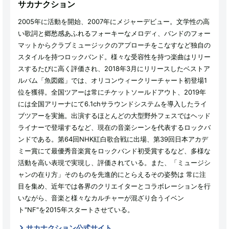
サカナクション
2005年に活動を開始、2007年にメジャーデビュー。文学性の高
い歌詞と郷愁感あふれるフォーキーなメロディ、バンドのフォー
マットからクラブミュージックのアプローチをこなすなど独自の
スタイルを持つロックバンド。様々な受容性を持つ楽曲はリリー
スするたびに高く評価され、2018年3月にリリースしたベストア
ルバム「魚図鑑」では、オリコンウィークリーチャート初登場1
位を獲得。全国ツアーは常にチケットソールドアウト、2019年
には全国アリーナにて6.1chサラウンドシステムを導入したライ
ブツアーを実施。出演するほとんどの大型野外フェスではヘッド
ライナーで登場するなど、現在の音楽シーンを代表するロックバ
ンドである。第64回NHK紅白歌合戦に出場、第39回日本アカデ
ミー賞にて最優秀音楽賞をロックバンド初受賞するなど、多様な
活動を高い表現で実現し、評価されている。また、「ミュージシ
ャンの在り方」そのものを先進的にとらえるその姿勢は 常に注
目を集め、近年では各界のクリエイターとコラボレーションを行
いながら、音楽と様々なカルチャーが混ざり合うイベン
ト"NF"を2015年スタートさせている。
サカナクション公式サイト