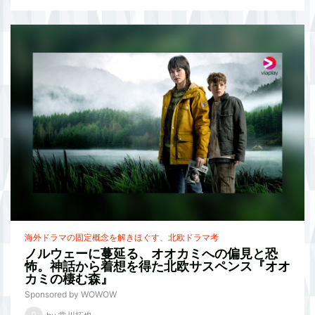
海外ドラマの固定概念を解きほぐす、北欧ドラマ考
ノルウェーに蔓延る、オオカミへの偏見と恐
怖。神話から着想を得た北欧サスペンス『オオ
カミの棲む森』
Sponsored by WOWOW