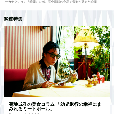
サカナクション『暗闇』レポ。完全暗転の会場で音楽が見えた瞬間
関連特集
菊地成孔の美食コラム 「幼児退行の幸福にま
みれるミートボール」