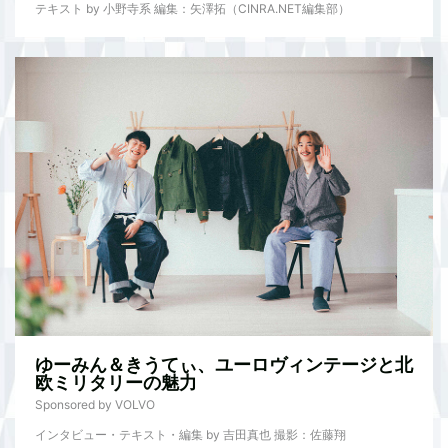
テキスト by 小野寺系 編集：矢澤拓（CINRA.NET編集部）
ゆーみん＆きうてぃ、ユーロヴィンテージと北
欧ミリタリーの魅力
Sponsored by VOLVO
インタビュー・テキスト・編集 by 吉田真也 撮影：佐藤翔