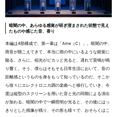
暗闇の中、あらゆる感覚が研ぎ澄まされた状態で見え
たものや感じた音、香り
本編は4部構成で、第一幕は「Ame（C）」。暗闇の中、
雨音が聴こえてきて、本当に雨の中にいるような錯覚に
陥る。さらに、稲光がピカッと光ると、遅れて雷鳴が鳴
り響く。そう、僕らはそもそも日常生活において、音の
距離感というものを身をもって知っているのだ。そこか
ら徐々にエレクトロニカ調の楽曲へと移行していき、今
度は縦型のスクリーンを用いた音と光の同期による演出
が加わる。暗闇の中で一瞬照明が光ると、その後にはっ
きりとした残像が残り、その形も様々で、おそらくはこ