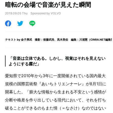
暗転の会場で音楽が見えた瞬間
2019.09.05 Thu
Sponsored by VOLVO
テキスト by
金子厚武
撮影：後藤武浩、髙木美佑 編集：川浦慧（CINRA.NET編集
「音楽は立体である。しかし、視覚はそれを見えない
ようにする霧だ」
愛知県で2010年から3年に一度開催されている国内最大
規模の国際芸術祭『あいちトリエンナーレ』が8月1日に
開幕した。「膨大な情報から生まれる不安という感情が
分断や格差を作り出している現代において、それを打ち
破ることができるのもまた情（＝なさけ）なのではない