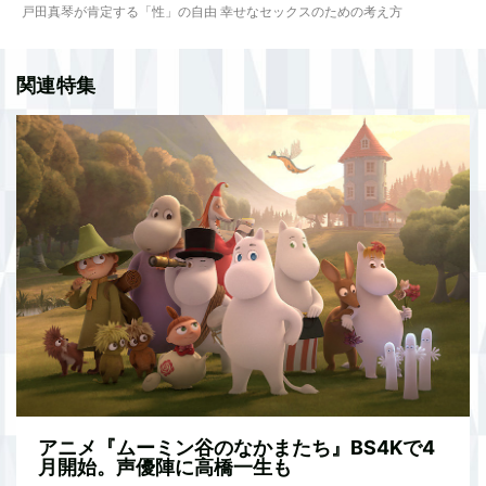
戸田真琴が肯定する「性」の自由 幸せなセックスのための考え方
関連特集
アニメ『ムーミン谷のなかまたち』BS4Kで4
月開始。声優陣に高橋一生も