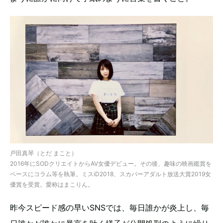
戸田真琴（とだ まこと）
2016年にSODクリエイトからAV女優デビュー。その後、趣味の映画鑑賞を
ベースにコラム等を執筆。ミスiD2018、スカパーアダルト放送大賞2019女
優賞を受賞。愛称はまこりん。
昨今スピード感の早いSNSでは、毎日誰かが炎上し、毎