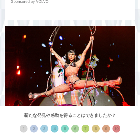
Sponsored by VOLVO
新たな発見や感動を得ることはできましたか？
「最高の私」への変身を見せる『ル・ポールの
ドラァグレース』
1
2
3
4
5
6
7
8
9
10
Sponsored by VOLVO