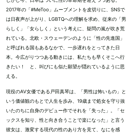
しかし今、日本はついに性の革命期を迎えつつある。
2017年の「#MeToo」ムーブメントを皮切りに、SNSで
は日夜声が上がり、LGBTQへの理解を求め、従来の「男
らしく」「女らしく」という考えに、疑問の嵐が吹き荒
れている。北欧・スウェーデンのように「性の先進国」
と呼ばれる国もあるなかで、一歩遅れをとってきた日
本。今広がりつつある動きには、私たちも早くそこへ行
きたい！ と、叫びにも似た願望が隠れているように思
える。
現役のAV女優である戸田真琴は、「男性は怖いもの」と
いう価値観のもとで人生を歩み、19歳まで処女を守り抜
いたのちに自身のデビュー作でそれを「失った」。「セ
ックスを知り、性と向き合うことで楽になった」と言う
彼女は、激変する現代の性のあり方を見て、なにを感